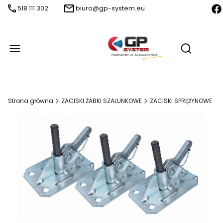
518 111 302
biuro@gp-system.eu
Produ
Otwórz wy
Strona główna
ZACISKI ŻABKI SZALUNKOWE
ZACISKI SPRĘŻYNOWE