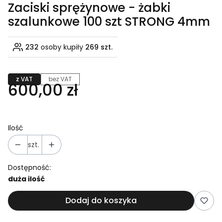
Zaciski sprężynowe - żabki
szalunkowe 100 szt STRONG 4mm
232
osoby kupiły
269 szt.
z VAT
bez VAT
600,00 zł
Ilość
szt.
Dostępność:
duża ilość
Dodaj do koszyka