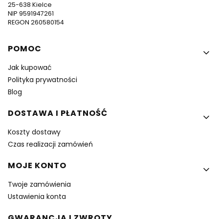
25-638 Kielce
NIP 9591947261
REGON 260580154
Linki w stopce
POMOC
Jak kupować
Polityka prywatności
Blog
DOSTAWA I PŁATNOŚĆ
Koszty dostawy
Czas realizacji zamówień
MOJE KONTO
Twoje zamówienia
Ustawienia konta
GWARANCJA I ZWROTY