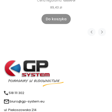
Cena regularna:
123,00 zł
89,43 zł
Do koszyka
518 111 302
biuro@gp-system.eu
ul. Piekoszowska 214