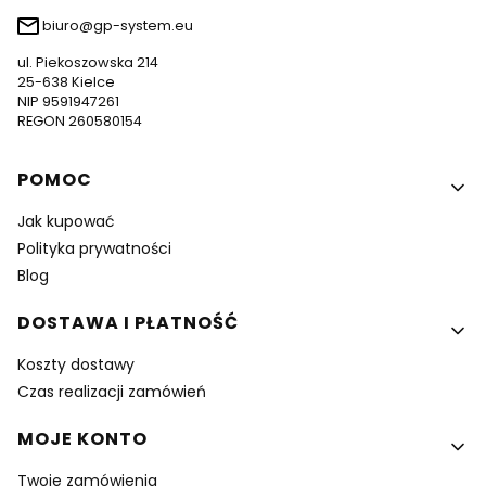
biuro@gp-system.eu
ul. Piekoszowska 214
25-638 Kielce
NIP 9591947261
REGON 260580154
Linki w stopce
POMOC
Jak kupować
Polityka prywatności
Blog
DOSTAWA I PŁATNOŚĆ
Koszty dostawy
Czas realizacji zamówień
MOJE KONTO
Twoje zamówienia