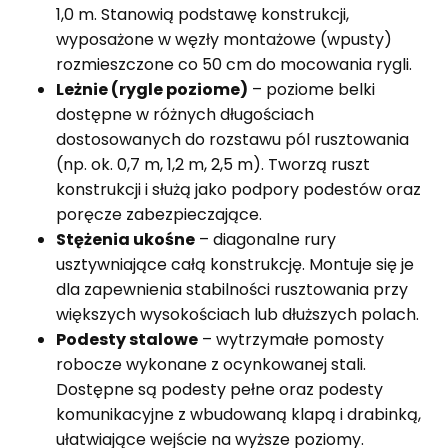
1,0 m. Stanowią podstawę konstrukcji,
wyposażone w węzły montażowe (wpusty)
rozmieszczone co 50 cm do mocowania rygli.
Leżnie (rygle poziome)
– poziome belki
dostępne w różnych długościach
dostosowanych do rozstawu pól rusztowania
(np. ok. 0,7 m, 1,2 m, 2,5 m). Tworzą ruszt
konstrukcji i służą jako podpory podestów oraz
poręcze zabezpieczające.
Stężenia ukośne
– diagonalne rury
usztywniające całą konstrukcję. Montuje się je
dla zapewnienia stabilności rusztowania przy
większych wysokościach lub dłuższych polach.
Podesty stalowe
– wytrzymałe pomosty
robocze wykonane z ocynkowanej stali.
Dostępne są podesty pełne oraz podesty
komunikacyjne z wbudowaną klapą i drabinką,
ułatwiające wejście na wyższe poziomy.