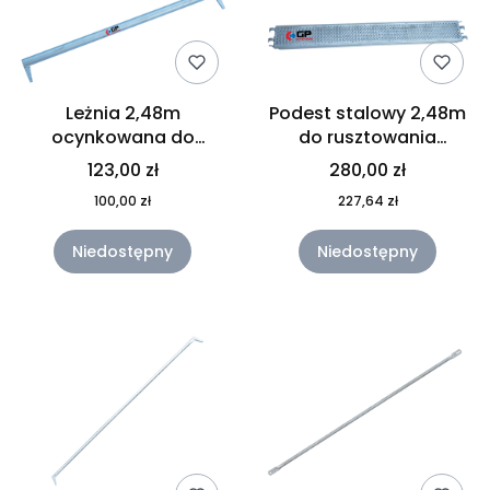
Leżnia 2,48m
Podest stalowy 2,48m
ocynkowana do
do rusztowania
rusztowania GPK90
GPK70/100
123,00 zł
280,00 zł
100,00 zł
227,64 zł
Niedostępny
Niedostępny