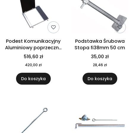
Podest Komunikacyjny
Podstawka Śrubowa
Aluminiowy poprzeczny
Stopa fi38mm 50 cm
100x90 do rusztowania
516,60 zł
35,00 zł
klinowego GPK-90
420,00 zł
28,46 zł
Do koszyka
Do koszyka