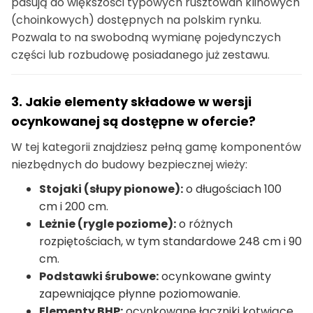
pasują do większości typowych rusztowań klinowych
(choinkowych) dostępnych na polskim rynku.
Pozwala to na swobodną wymianę pojedynczych
części lub rozbudowę posiadanego już zestawu.
3. Jakie elementy składowe w wersji
ocynkowanej są dostępne w ofercie?
W tej kategorii znajdziesz pełną gamę komponentów
niezbędnych do budowy bezpiecznej wieży:
Stojaki (słupy pionowe):
o długościach 100
cm i 200 cm.
Leżnie (rygle poziome):
o różnych
rozpiętościach, w tym standardowe 248 cm i 90
cm.
Podstawki śrubowe:
ocynkowane gwinty
zapewniające płynne poziomowanie.
Elementy BHP:
ocynkowane łączniki kotwiące,