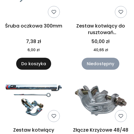
Śruba oczkowa 300mm
Zestaw kotwiący do
rusztowań
warszawskich 33,7mm
7,38 zł
50,00 zł
6,00 zł
40,65 zł
Do koszyka
Niedostępny
Zestaw kotwiący
Złącze Krzyżowe 48/48