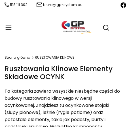
518 111 302
biuro@gp-system.eu
Produ
Otwórz wy
Strona główna
RUSZTOWANIA KLINOWE
Rusztowania Klinowe Elementy
Składowe OCYNK
Ta kategoria zawiera wszystkie niezbędne części do
budowy rusztowania klinowego w wersji
ocynkowanej. Znajdziesz tu ocynkowane stojaki
(słupy pionowe), leżnie (rygle poziome) oraz
pozostałe elementy, takie jak podesty, burty i
podstawki śrubowe. Wszystkie komponenty