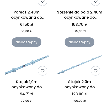
Poręcz 2,48m
Stężenie do pola 2,48m
ocynkowana do
ocynkowane do
rusztowania GPK90
rusztowania GPK90/70
61,50 zł
153,75 zł
50,00 zł
125,00 zł
Niedostępny
Niedostępny
Stojak 1,0m
Stojak 2,0m
ocynkowany do
ocynkowany do
rusztowania GPK90
rusztowania GPK90
94,71 zł
123,00 zł
77,00 zł
100,00 zł