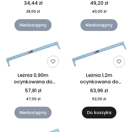
GPK70/90/100
34,44 zł
49,20 zł
28,00 zł
40,00 zł
Niedostępny
Niedostępny
Leżnia 0,90m
Leżnia 1,2m
ocynkowana do
ocynkowana do
rusztowania GPK90
rusztowania GPK120
57,81 zł
63,96 zł
47,00 zł
52,00 zł
Niedostępny
Do koszyka