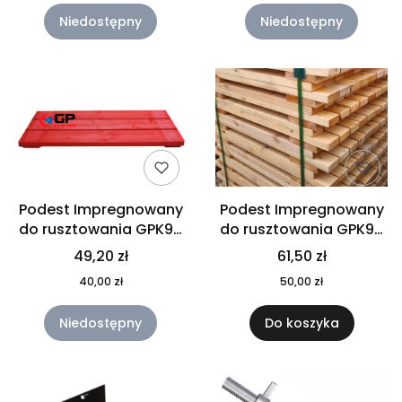
Niedostępny
Niedostępny
Podest Impregnowany
Podest Impregnowany
do rusztowania GPK90
do rusztowania GPK90
STANDARD
PREMIUM C24
49,20 zł
61,50 zł
40,00 zł
50,00 zł
Niedostępny
Do koszyka