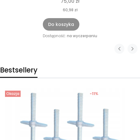
75,00 zł
60,98 zł
Do koszyka
Dostępność:
na wyczerpaniu
Bestsellery
Okazja
-11%