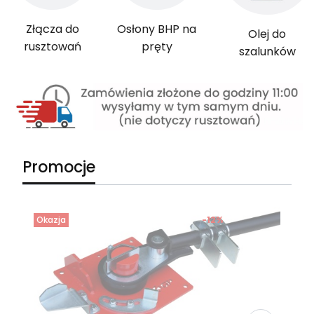
Złącza do
Osłony BHP na
Olej do
rusztowań
pręty
szalunków
Promocje
Okazja
-12%