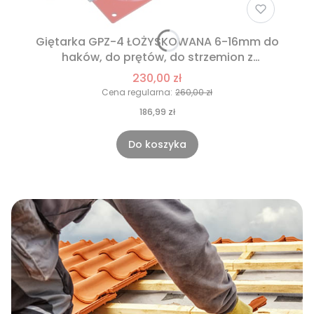
Giętarka GPZ-4 ŁOŻYSKOWANA 6-16mm do
haków, do prętów, do strzemion z
podpórką+ GRATIS!
230,00 zł
Cena regularna:
260,00 zł
186,99 zł
Do koszyka