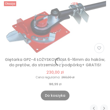
Okazja
-12%
Giętarka GPZ-4 ŁOŻYSKOWANA 6-16mm do haków,
do prętów, do strzemion z podpórką+ GRATIS!
230,00 zł
Cena regularna:
260,00 zł
186,99 zł
Do koszyka