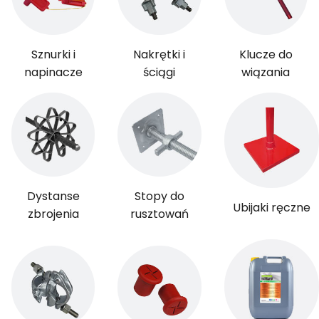
Sznurki i
Nakrętki i
Klucze do
napinacze
ściągi
wiązania
Dystanse
Stopy do
Ubijaki ręczne
zbrojenia
rusztowań