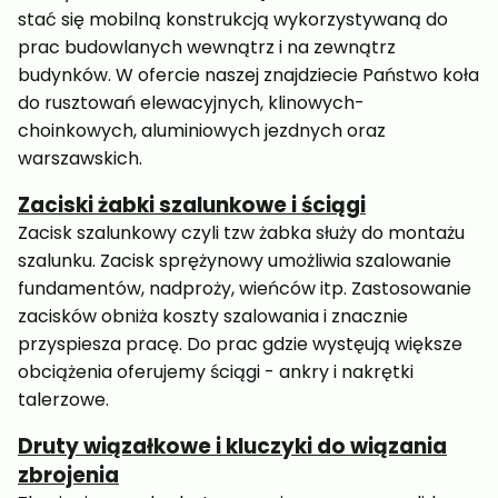
stać się mobilną konstrukcją wykorzystywaną do
prac budowlanych wewnątrz i na zewnątrz
budynków. W ofercie naszej znajdziecie Państwo koła
do rusztowań elewacyjnych, klinowych-
choinkowych, aluminiowych jezdnych oraz
warszawskich.
Zaciski żabki szalunkowe i ściągi
Zacisk szalunkowy czyli tzw żabka służy do montażu
szalunku. Zacisk sprężynowy umożliwia sza­lo­wanie
fun­da­mentów, nadproży, wieńców itp. Zastosowanie
zacisków obniża koszty szalowania i znacznie
przyspiesza pracę. Do prac gdzie wystęują większe
obciążenia oferujemy ściągi - ankry i nakrętki
talerzowe.
Druty wiązałkowe i kluczyki do wiązania
zbrojenia