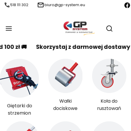
518 111 302
biuro@gp-system.eu
Produ
Menu
Otwórz wy
Skorzystaj z darmowej dostawy od 100 zł 
Wałki
Koła do
Giętarki do
dociskowe
rusztowań
strzemion