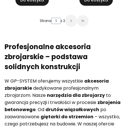
Do koszyka
Do koszyka
Strona
z 2
Przejdź do ostatniej 
Profesjonalne akcesoria
zbrojarskie – podstawa
solidnych konstrukcji
W GP-SYSTEM oferujemy wszystkie
akcesoria
zbrojarskie
dedykowane profesjonalnym
zbrojarzom. Nasze
narzędzia dla zbrojarzy
to
gwarancja precyzji i trwałości w procesie
zbrojenia
betonowego
. Od
drutów wiązałkowych
po
zaawansowane
giętarki do strzemion
– wszystko,
czego potrzebujesz na budowie. W naszej ofercie