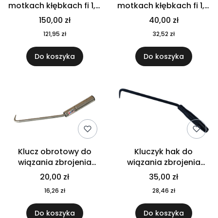
motkach kłębkach fi 1,4
motkach kłębkach fi 1,4
mm 20 kg
mm 5 kg
150,00 zł
40,00 zł
121,95 zł
32,52 zł
Do koszyka
Do koszyka
Klucz obrotowy do
Kluczyk hak do
wiązania zbrojenia
wiązania zbrojenia
STAL+ łożysko
STALOWY BLACK
20,00 zł
35,00 zł
16,26 zł
28,46 zł
Do koszyka
Do koszyka