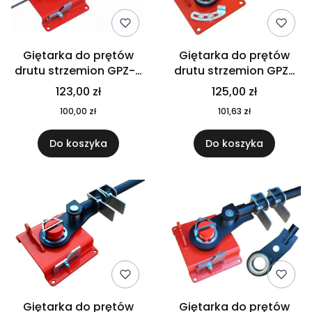
Giętarka do prętów
Giętarka do prętów
drutu strzemion GPZ-2
drutu strzemion GPZ-
6-14mm + GRATIS
2B 6-14mm + GRATIS
123,00 zł
125,00 zł
100,00 zł
101,63 zł
Do koszyka
Do koszyka
Giętarka do prętów
Giętarka do prętów