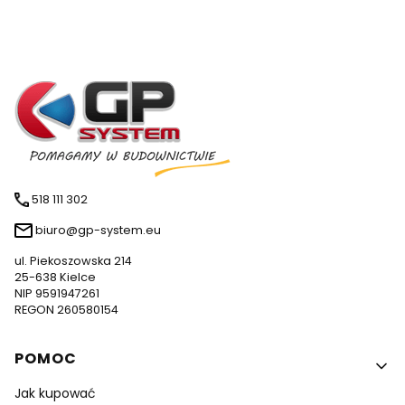
518 111 302
biuro@gp-system.eu
ul. Piekoszowska 214
25-638 Kielce
NIP 9591947261
REGON 260580154
Linki w stopce
POMOC
Jak kupować