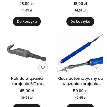
DREWNO z łożyskiem
łożyskiem
18,00 zł
18,00 zł
14,63 zł
14,63 zł
Do koszyka
Do koszyka
Hak do wiązania
Klucz automatyczny do
zbrojenia BIT do
wiązania zbrojenia
wkrętarki
PREMIUM
45,00 zł
50,00 zł
36,59 zł
40,65 zł