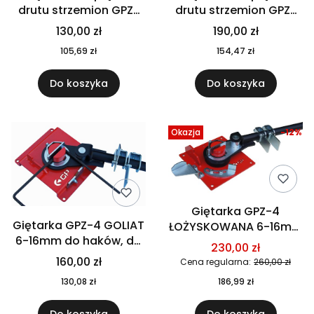
drutu strzemion GPZ-
drutu strzemion GPZ-
2C 6-14mm + GRATIS
2CŁ 6-14mm
130,00 zł
190,00 zł
Łożyskowana + GRATIS
105,69 zł
154,47 zł
Do koszyka
Do koszyka
Okazja
-12%
Giętarka GPZ-4
Giętarka GPZ-4 GOLIAT
ŁOŻYSKOWANA 6-16mm
6-16mm do haków, do
do haków, do prętów,
230,00 zł
prętów, do strzemion +
do strzemion z
160,00 zł
Cena regularna:
260,00 zł
GRATIS
podpórką+ GRATIS!
130,08 zł
186,99 zł