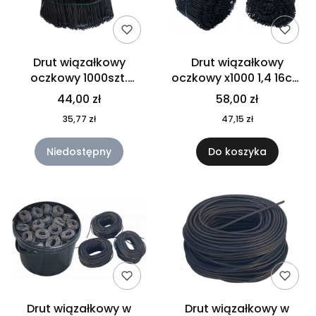
Drut wiązałkowy
Drut wiązałkowy
oczkowy 1000szt.
oczkowy x1000 1,4 16cm
fi1,6mm 16cm
+ KLUCZYK
44,00 zł
58,00 zł
35,77 zł
47,15 zł
Niedostępny
Do koszyka
Drut wiązałkowy w
Drut wiązałkowy w