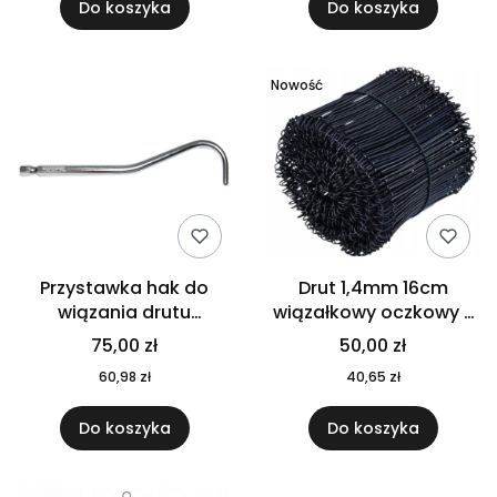
Do koszyka
Do koszyka
Nowość
Przystawka hak do
Drut 1,4mm 16cm
wiązania drutu
wiązałkowy oczkowy x
zbrojeniowego 120mm
1000szt
75,00 zł
50,00 zł
MAKITA do wkrętarki
60,98 zł
40,65 zł
Do koszyka
Do koszyka