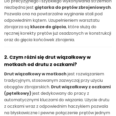
Do precyzyjnego i szybkiego wykonywania strzemion
niezbędna jest
giętarka do prętów zbrojeniowych
.
Pozwala ona na powtarzalne wyginanie stali pod
odpowiednim kątem. Uzupełnieniem warsztatu
zbrojarza są
klucze do gięcia
, które służą do
ręcznej korekty prętów już osadzonych w konstrukcji
oraz do gięcia końcówek zbrojenia.
2. Czym różni się drut wiązałkowy w
motkach od drutu z oczkami?
Drut wiązałkowy w motkach
jest rozwiązaniem
tradycyjnym, stosowanym zazwyczaj przy użyciu
obcęgów zbrojarskich.
Drut wiązałkowy z oczkami
(pętelkowy)
jest dedykowany do pracy z
automatycznymi kluczami do wiązania. Użycie drutu
z oczkami wraz z odpowiednim haczykiem pozwala
na błyskawiczne i pewne połączenie prętów jednym