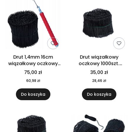
Drut 1,4mm 16cm
Drut wiązałkowy
wiązałkowy oczkowy
oczkowy 1000szt.
x500 + WIĄZARKA
fi1,2mm 12,5cm
75,00 zł
35,00 zł
60,98 zł
28,46 zł
Do koszyka
Do koszyka