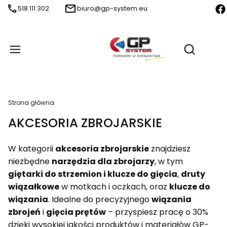
518 111 302
biuro@gp-system.eu
Produ
Otwórz wy
Strona główna
AKCESORIA ZBROJARSKIE
W kategorii
akcesoria zbrojarskie
znajdziesz
niezbędne
narzędzia dla zbrojarzy
, w tym
giętarki do strzemion i klucze do gięcia
,
druty
wiązałkowe
w motkach i oczkach, oraz
klucze do
wiązania
. Idealne do precyzyjnego
wiązania
zbrojeń
i
gięcia prętów
– przyspiesz pracę o 30%
dzięki wysokiej jakości produktów i materiałów GP-