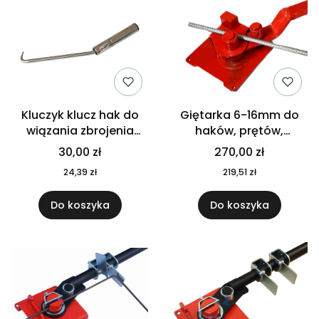
Kluczyk klucz hak do
Giętarka 6-16mm do
wiązania zbrojenia
haków, prętów,
STALOWY z łożyskiem
strzemion, figur MAX
30,00 zł
270,00 zł
24,39 zł
219,51 zł
Do koszyka
Do koszyka