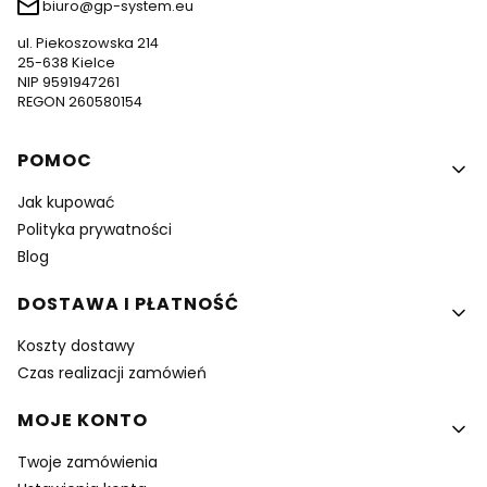
biuro@gp-system.eu
ul. Piekoszowska 214
25-638 Kielce
NIP 9591947261
REGON 260580154
Linki w stopce
POMOC
Jak kupować
Polityka prywatności
Blog
DOSTAWA I PŁATNOŚĆ
Koszty dostawy
Czas realizacji zamówień
MOJE KONTO
Twoje zamówienia