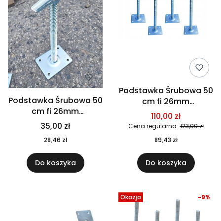
Podstawka Śrubowa 50
Podstawka Śrubowa 50
cm fi 26mm
cm fi 26mm
rusztowanie
110,00 zł
rusztowanie
warszawskie zestaw 4
35,00 zł
Cena regularna:
123,00 zł
warszawskie
sztuk
28,46 zł
89,43 zł
Do koszyka
Do koszyka
Okazja
-9%