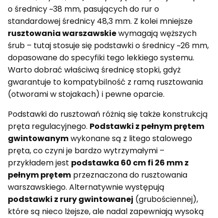
o średnicy ~38 mm, pasujących do rur o
standardowej średnicy 48,3 mm. Z kolei mniejsze
rusztowania warszawskie
wymagają węższych
śrub – tutaj stosuje się podstawki o średnicy ~26 mm,
dopasowane do specyfiki tego lekkiego systemu.
Warto dobrać właściwą średnicę stopki, gdyż
gwarantuje to kompatybilność z ramą rusztowania
(otworami w stojakach) i pewne oparcie.
Podstawki do rusztowań różnią się także konstrukcją
pręta regulacyjnego.
Podstawki z pełnym prętem
gwintowanym
wykonane są z litego stalowego
pręta, co czyni je bardzo wytrzymałymi –
przykładem jest
podstawka 60 cm fi 26 mm z
pełnym prętem
przeznaczona do rusztowania
warszawskiego. Alternatywnie występują
podstawki z rury gwintowanej
(grubościennej),
które są nieco lżejsze, ale nadal zapewniają wysoką