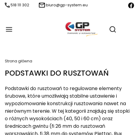
518 111 302
biuro@gp-system.eu
Produ
Otwórz wy
Strona główna
PODSTAWKI DO RUSZTOWAŃ
Podstawki do rusztowań to regulowane elementy
śrubowe, które umożliwiają stabilne ustawienie i
wypoziomowanie konstrukcji rusztowania nawet na
nierównym terenie. W tej kategorii znajdują się stopki
o różnych wysokościach (40, 50 i 60 cm) oraz
średnicach gwintu (fi 26 mm do rusztowań
warszawskich, fi 38 mm do systemów Plettac, Rux