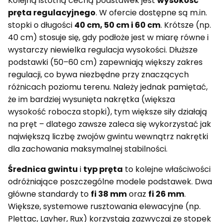
Kolejną istotną cechą podstawek jest
wysokość
pręta regulacyjnego
. W ofercie dostępne są m.in.
stopki o długości
40 cm, 50 cm i 60 cm
. Krótsze (np.
40 cm) stosuje się, gdy podłoże jest w miarę równe i
wystarczy niewielka regulacja wysokości. Dłuższe
podstawki (50–60 cm) zapewniają większy zakres
regulacji, co bywa niezbędne przy znaczących
różnicach poziomu terenu. Należy jednak pamiętać,
że im bardziej wysunięta nakrętka (większa
wysokość robocza stopki), tym większe siły działają
na pręt – dlatego zawsze zaleca się wykorzystać jak
największą liczbę zwojów gwintu wewnątrz nakrętki
dla zachowania maksymalnej stabilności.
Średnica gwintu
i
typ pręta
to kolejne właściwości
odróżniające poszczególne modele podstawek. Dwa
główne standardy to
fi 38 mm
oraz
fi 26 mm
.
Większe, systemowe rusztowania elewacyjne (np.
Plettac, Layher, Rux) korzystają zazwyczaj ze stopek