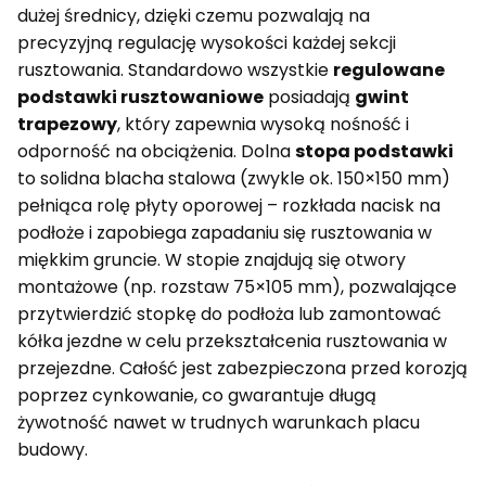
dużej średnicy, dzięki czemu pozwalają na
precyzyjną regulację wysokości każdej sekcji
rusztowania. Standardowo wszystkie
regulowane
podstawki rusztowaniowe
posiadają
gwint
trapezowy
, który zapewnia wysoką nośność i
odporność na obciążenia. Dolna
stopa podstawki
to solidna blacha stalowa (zwykle ok. 150×150 mm)
pełniąca rolę płyty oporowej – rozkłada nacisk na
podłoże i zapobiega zapadaniu się rusztowania w
miękkim gruncie. W stopie znajdują się otwory
montażowe (np. rozstaw 75×105 mm), pozwalające
przytwierdzić stopkę do podłoża lub zamontować
kółka jezdne w celu przekształcenia rusztowania w
przejezdne. Całość jest zabezpieczona przed korozją
poprzez cynkowanie, co gwarantuje długą
żywotność nawet w trudnych warunkach placu
budowy.