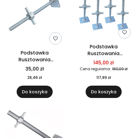
Podstawka
Podstawka
Rusztowania
Rusztowania
Warszawskie fi26mm
145,00 zł
Warszawskie fi 26mm
60cm Pełny Pręt 4
35,00 zł
Cena regularna:
160,00 zł
60cm PEŁNY PRĘT
sztuki
28,46 zł
117,89 zł
Do koszyka
Do koszyka