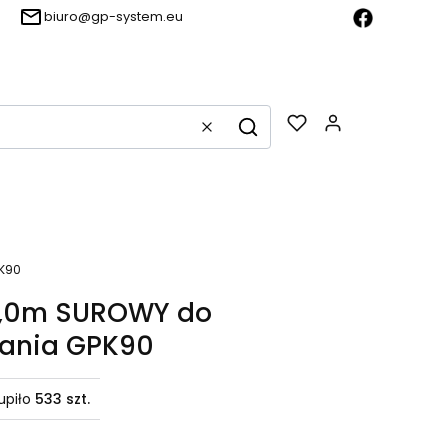
biuro@gp-system.eu
Produkty w k
Wyczyść
Szukaj
PK90
 1,0m SUROWY do
wania GPK90
upiło
533 szt.