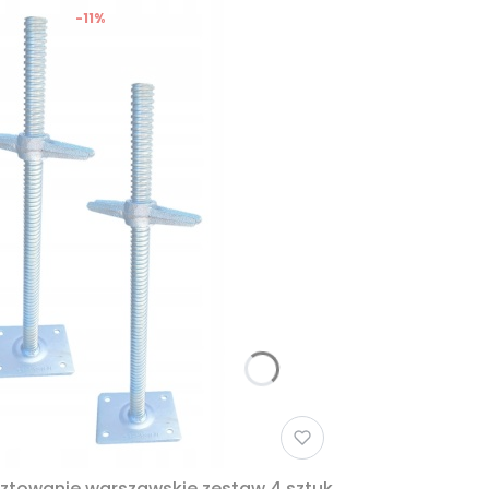
-11%
ztowanie warszawskie zestaw 4 sztuk