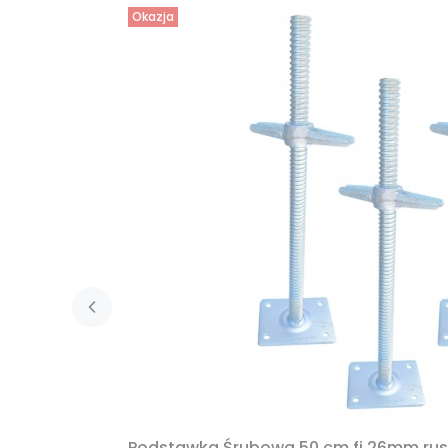
Okazja
Podstawka Śrubowa 50 cm fi 26mm rus