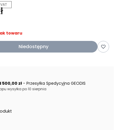
 VAT
ł
ak towaru
Niedostępny
 500,00 zł
- Przesyłka Spedycyjna GEODIS
opu wysyłka po 10 sierpnia
rodukt