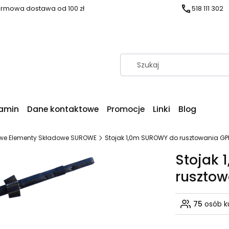
rmowa dostawa od 100 zł
518 111 302
amin
Dane kontaktowe
Promocje
Linki
Blog
owe Elementy Składowe SUROWE
Stojak 1,0m SUROWY do rusztowania G
Stojak
ruszto
75
osób k