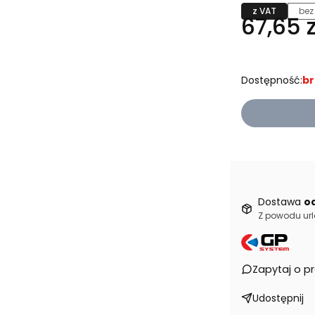
z VAT
bez
67,65 z
Dostępność:
br
Dostawa
od
Z powodu url
Zapytaj o p
Udostępnij