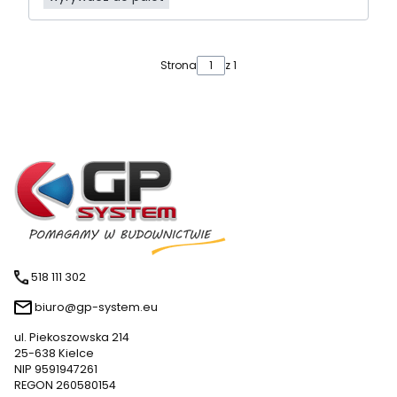
Strona
z 1
518 111 302
biuro@gp-system.eu
ul. Piekoszowska 214
25-638 Kielce
NIP 9591947261
REGON 260580154