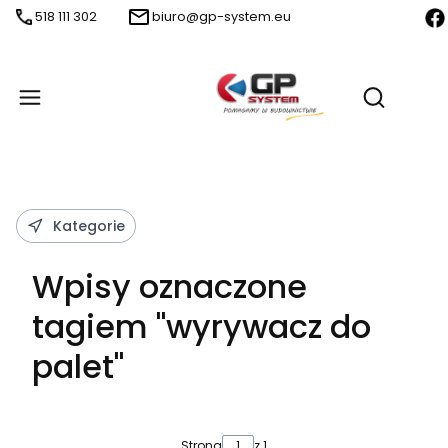
518 111 302
biuro@gp-system.eu
Produ
Otwórz wy
Kategorie
Wpisy oznaczone
tagiem "wyrywacz do
palet"
Strona
z 1