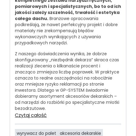
kompletnego zestawu narzędzi ręcznych,
pomiarowych i specjalistycznych, bo to od ich
jakości zależy szczelność, trwałość i estetyka
całego dachu.
Branżowe opracowania
podkreślają, że nawet perfekcyjny projekt i dobre
materiały nie zrekompensują błędów
wykonawczych wynikających z używania
przypadkowych narzędzi.
Z naszego doświadczenia wynika, że dobrze
skonfigurowany „niezbędnik dekarza” skraca czas
realizacji zlecenia o kilkanaście procent i
znacząco zmniejsza liczbę poprawek. W praktyce
oznacza to realne oszczędności na robociźnie
oraz mniejsze ryzyko reklamacji po stronie
inwestora. Dlatego w GP-SYSTEM świadomie
dobieramy asortyment akcesoriów dekarskich –
od narzędzi do rozbiórki po specjalistyczne młotki
bezodrzutowe.
Czytaj całość
wyrywacz do palet
akcesoria dekarskie