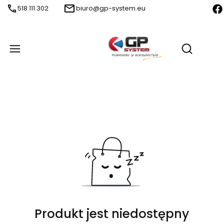
518 111 302
biuro@gp-system.eu
Produ
Otwórz wy
Produkt jest niedostępny