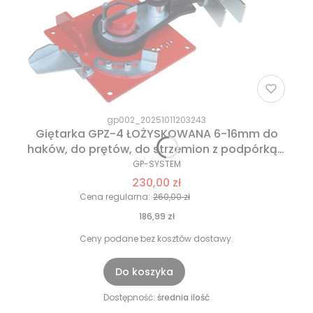
gp002_20251011203243
Giętarka GPZ-4 ŁOŻYSKOWANA 6-16mm do
haków, do prętów, do strzemion z podpórką+
GRATIS!
GP-SYSTEM
230,00 zł
Cena regularna:
260,00 zł
186,99 zł
Ceny podane bez kosztów dostawy.
Do koszyka
Dostępność:
średnia ilość