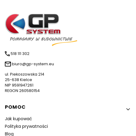
518 111 302
biuro@gp-system.eu
ul. Piekoszowska 214
25-638 Kielce
NIP 9591947261
REGON 260580154
Linki w stopce
POMOC
Jak kupować
Polityka prywatności
Blog