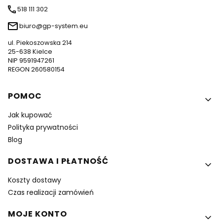
518 111 302
biuro@gp-system.eu
ul. Piekoszowska 214
25-638 Kielce
NIP 9591947261
REGON 260580154
Linki w stopce
POMOC
Jak kupować
Polityka prywatności
Blog
DOSTAWA I PŁATNOŚĆ
Koszty dostawy
Czas realizacji zamówień
MOJE KONTO