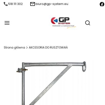
518 111 302
biuro@gp-system.eu
Produ
Otwórz wy
Strona główna
AKCESORIA DO RUSZTOWAŃ